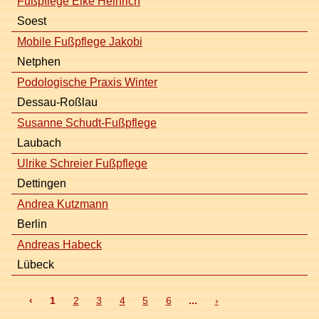
Fußpflege Elke Heinrich
Soest
Mobile Fußpflege Jakobi
Netphen
Podologische Praxis Winter
Dessau-Roßlau
Susanne Schudt-Fußpflege
Laubach
Ulrike Schreier Fußpflege
Dettingen
Andrea Kutzmann
Berlin
Andreas Habeck
Lübeck
‹
1
2
3
4
5
6
...
›