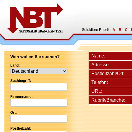
Selektiere Rubrik:
A
-
B
-
C
-
Name:
Wen wollen Sie suchen?
Adresse:
Land:
Postleitzahl/Ort:
Suchbegriff:
Telefon:
URL:
Firmenname:
Rubrik/Branche:
Ort:
Postleitzahl: