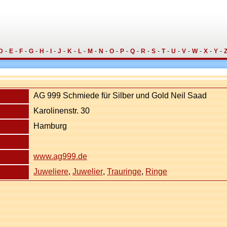
D
-
E
-
F
-
G
-
H
-
I
-
J
-
K
-
L
-
M
-
N
-
O
-
P
-
Q
-
R
-
S
-
T
-
U
-
V
-
W
-
X
-
Y
-
AG 999 Schmiede für Silber und Gold Neil Saad
Karolinenstr. 30
Hamburg
www.ag999.de
Juweliere
Juwelier
Trauringe
Ringe